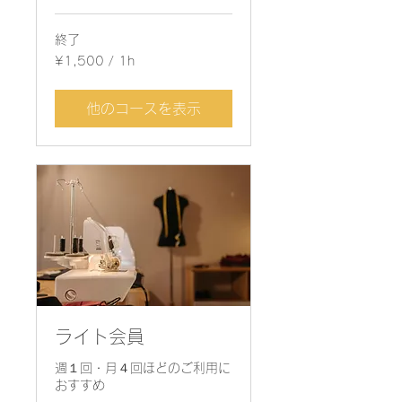
終了
¥1,500
¥1,500 / 1h
/
1h
他のコースを表示
ライト会員
週１回・月４回ほどのご利用に
おすすめ