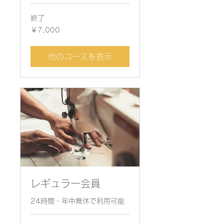
終了
7,000
￥7,000
円
他のコースを表示
レギュラー会員
24時間・年中無休で利用可能