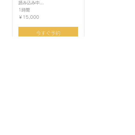
読み込み中...
1時間
15,000
￥15,000
円
今すぐ予約
ライト会員＋スペー
ス貸し