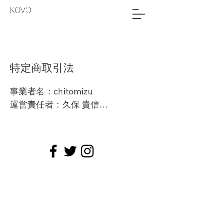
KOVO
​特定商取引法
事業者名：chitomizu

運営責任者：久保 貴信

所在地：大阪市中央区谷町7-1-6

電話番号：09062383010

メールアドレ
ス:noblekubo@gmail.com

販売価格：各プランページに記載
の通り
